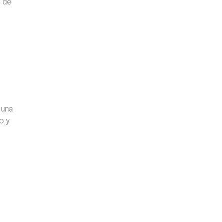
o de
.
 una
o y
e