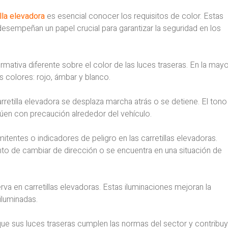
lla elevadora
es esencial conocer los requisitos de color. Estas
 desempeñan un papel crucial para garantizar la seguridad en los
rmativa diferente sobre el color de las luces traseras. En la mayo
 colores: rojo, ámbar y blanco.
arretilla elevadora se desplaza marcha atrás o se detiene. El tono
ctúen con precaución alrededor del vehículo.
tentes o indicadores de peligro en las carretillas elevadoras.
nto de cambiar de dirección o se encuentra en una situación de
va en carretillas elevadoras. Estas iluminaciones mejoran la
iluminadas.
ue sus luces traseras cumplen las normas del sector y contribu