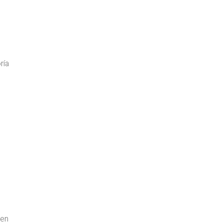
ría
yen