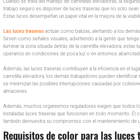
Cuando se trata del manejo de carretillas elevadoras, la segurid
trabajo seguro es disponer de luces traseras que no sólo sean 
Estas luces desempeñan un papel vital en la mejora de la visibi
Las luces traseras
actúan como balizas, alertando a los demás 
Sirven como señales visuales, advirtiendo a la gente que tenga 
iluminar la zona situada detrás de la carretilla elevadora, estas
operarios en condiciones de poca luz o en entornos abarrotad
Además, las luces traseras contribuyen a la eficiencia en el lug
carretilla elevadora, los demás trabajadores pueden identificar
se minimizan las posibles interrupciones causadas por colisione
almacenes.
Además, muchos organismos reguladores exigen que todos los v
instaladas luces traseras que funcionen en todo momento. El c
también demuestra su compromiso con el mantenimiento de un
Requisitos de color para las luces 