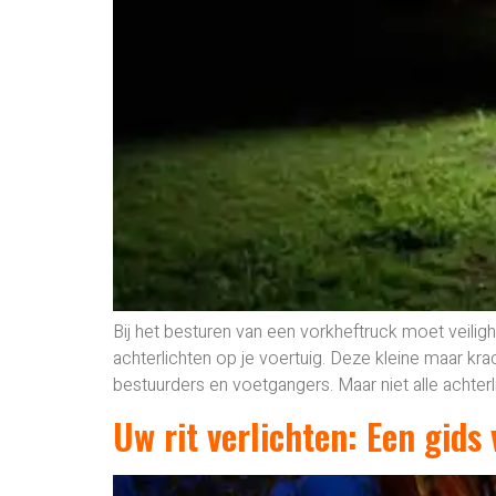
Bij het besturen van een vorkheftruck moet veiligh
achterlichten op je voertuig. Deze kleine maar kra
bestuurders en voetgangers. Maar niet alle achterli
Uw rit verlichten: Een gid