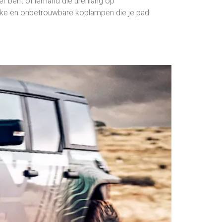
oer bent of iemand die urenlang op
wakke en onbetrouwbare koplampen die je pad