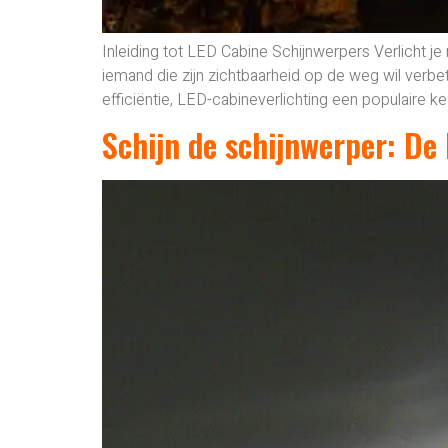
Inleiding tot LED Cabine Schijnwerpers Verlicht je
iemand die zijn zichtbaarheid op de weg wil verbet
efficiëntie, LED-cabineverlichting een populaire 
Schijn de schijnwerper: De