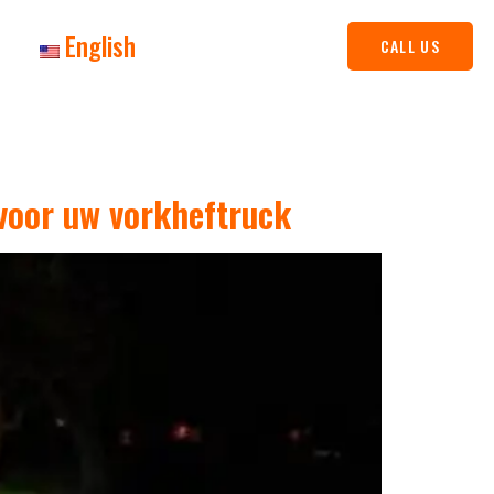
English
CALL US
 voor uw vorkheftruck