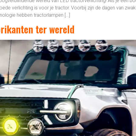
 oogverblindende wereld van LED tractorverlichting! Als je een b
oede verlichting is voor je tractor. Voorbij zijn de dagen van z
hnologie hebben tractorlampen […]
brikanten ter wereld