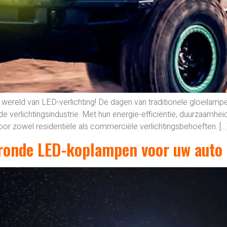
 wereld van LED-verlichting! De dagen van traditionele gloeilampe
 verlichtingsindustrie. Met hun energie-efficiëntie, duurzaamhe
r zowel residentiële als commerciële verlichtingsbehoeften. […
e ronde LED-koplampen voor uw auto