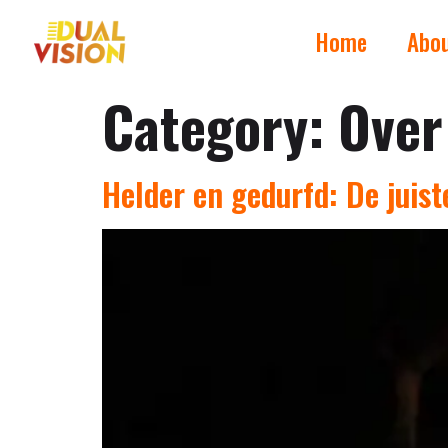
Home
Abo
Category:
Over
Helder en gedurfd: De juist