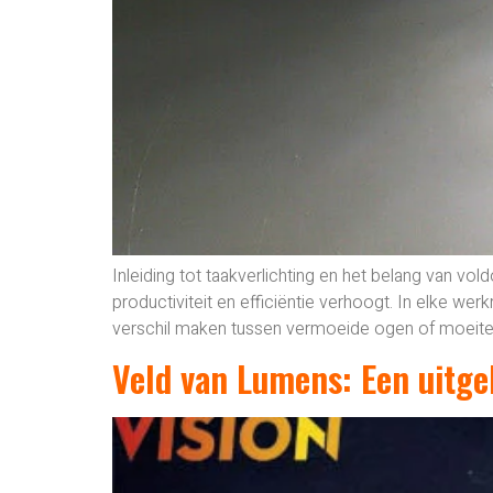
Inleiding tot taakverlichting en het belang van vol
productiviteit en efficiëntie verhoogt. In elke wer
verschil maken tussen vermoeide ogen of moeite
Veld van Lumens: Een uitge