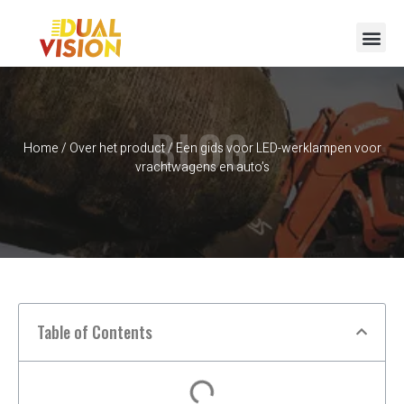
BLOG
Home
/
Over het product
/ Een gids voor LED-werklampen voor
vrachtwagens en auto’s
Table of Contents