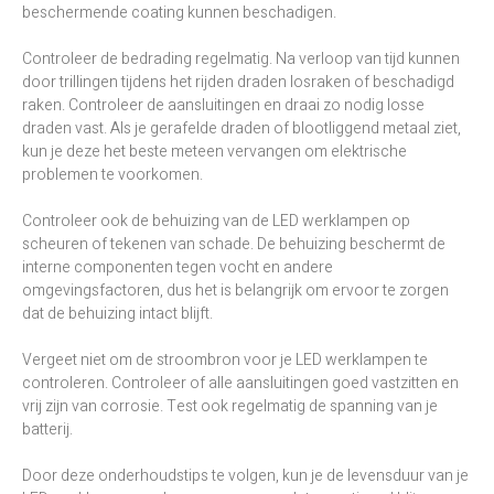
beschermende coating kunnen beschadigen.
Controleer de bedrading regelmatig. Na verloop van tijd kunnen
door trillingen tijdens het rijden draden losraken of beschadigd
raken. Controleer de aansluitingen en draai zo nodig losse
draden vast. Als je gerafelde draden of blootliggend metaal ziet,
kun je deze het beste meteen vervangen om elektrische
problemen te voorkomen.
Controleer ook de behuizing van de LED werklampen op
scheuren of tekenen van schade. De behuizing beschermt de
interne componenten tegen vocht en andere
omgevingsfactoren, dus het is belangrijk om ervoor te zorgen
dat de behuizing intact blijft.
Vergeet niet om de stroombron voor je LED werklampen te
controleren. Controleer of alle aansluitingen goed vastzitten en
vrij zijn van corrosie. Test ook regelmatig de spanning van je
batterij.
Door deze onderhoudstips te volgen, kun je de levensduur van je