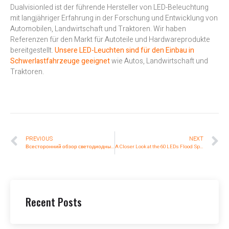
Dualvisionled ist der führende Hersteller von LED-Beleuchtung
mit langjähriger Erfahrung in der Forschung und Entwicklung von
Automobilen, Landwirtschaft und Traktoren. Wir haben
Referenzen für den Markt für Autoteile und Hardwareprodukte
bereitgestellt.
Unsere LED-Leuchten sind für den Einbau in
Schwerlastfahrzeuge geeignet
wie Autos, Landwirtschaft und
Traktoren.
PREVIOUS
NEXT
Всесторонний обзор светодиодных круглых тракторных фонарей
A Closer Look at the 60 LEDs Flood Spot Light Bar
Recent Posts