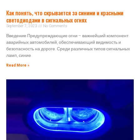
Как понять, что скрывается за синими и красными
светодиодами в сигнальных огнях
September 7, 2023
No Comments
Введение Предупреждающие огни – важнейший компонент
аварийных автомобилей, обеспечивающий видимость и
безопасность на дороге. Среди различных типов сигнальных
ламп, синие
Read More »