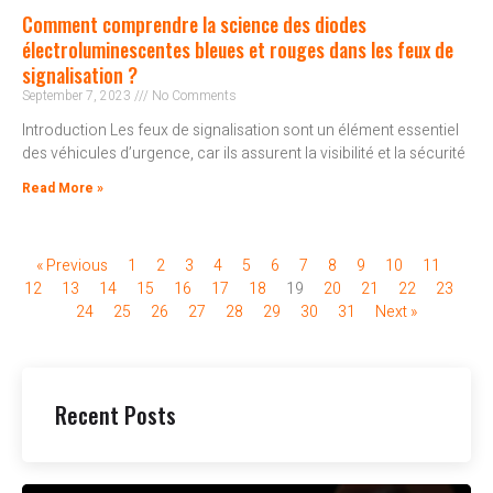
Comment comprendre la science des diodes
électroluminescentes bleues et rouges dans les feux de
signalisation ?
September 7, 2023
No Comments
Introduction Les feux de signalisation sont un élément essentiel
des véhicules d’urgence, car ils assurent la visibilité et la sécurité
Read More »
« Previous
1
2
3
4
5
6
7
8
9
10
11
12
13
14
15
16
17
18
19
20
21
22
23
24
25
26
27
28
29
30
31
Next »
Recent Posts