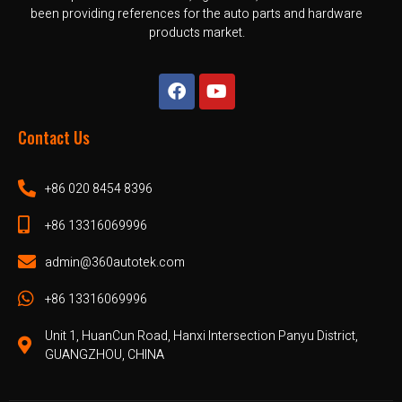
been providing references for the auto parts and hardware
products market.
Contact Us
+86 020 8454 8396
+86 13316069996
admin@360autotek.com
+86 13316069996
Unit 1, HuanCun Road, Hanxi Intersection Panyu District,
GUANGZHOU, CHINA